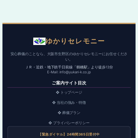
ゆかりセレモニー
安心葬儀のことなら、大阪市生野区のゆかりセレモニーにお任せくださ
い。
ＪＲ・近鉄・地下鉄千日前線「鶴橋駅」より徒歩13分
E-Mail: info@yukari-k.co.jp
ご案内サイト目次
❖ トップページ
❖ 当社の強み・特徴
❖ 葬儀プラン
❖ プライバシーポリシー
【緊急ダイヤル】24時間365日受付中